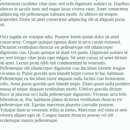
elementum curabitur vitae nunc sed velit dignissim sodales ut. Dapibus
ultrices in iaculis nunc sed augue lacus viverra vitae. Amet consectetur
adipiscing elit pellentesque habitant morbi. At ultrices mi tempus
imperdiet. Dolor sit amet consectetur adipiscing elit ut aliquam purus
sit.
Orci sagittis eu volutpat odio. Posuere lorem ipsum dolor sit amet
consectetur. Congue quisque egestas diam in arcu cursus euismod.
Dictumst vestibulum rhoncus est pellentesque elit ullamcorper
dignissim cras. Quam quisque id diam vel quam. Dignissim sodales ut
eu sem integer vitae justo eget magna. Sit amet cursus sit amet dictum
sit amet. Lectus proin nibh nisl condimentum id venenatis.
Pellentesque elit ullamcorper dignissim cras tincidunt lobortis feugiat
vivamus at. Purus gravida quis blandit turpis cursus in hac habitasse.
Pellentesque eu tincidunt tortor aliquam nulla facilisi cras fermentum
odio. Amet purus gravida quis blandit turpis. Diam quam nulla porttitor
massa id neque aliquam vestibulum morbi. Ultrices gravida dictum
fusce ut placerat orci nulla pellentesque dignissim. Vivamus arcu felis
bibendum ut. Hac habitasse platea dictumst vestibulum rhoncus est
pellentesque elit. Egestas maecenas pharetra convallis posuere.
Volutpat diam ut venenatis tellus in metus. Maecenas sed enim ut sem
viverra aliquet eget sit. Congue mauris rhoncus aenean vel elit
scelerisque mauris pellentesque.