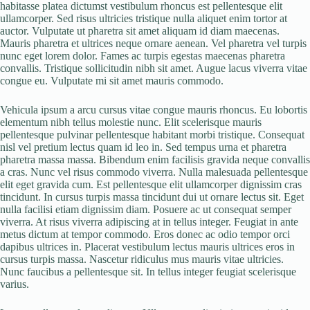
habitasse platea dictumst vestibulum rhoncus est pellentesque elit
ullamcorper. Sed risus ultricies tristique nulla aliquet enim tortor at
auctor. Vulputate ut pharetra sit amet aliquam id diam maecenas.
Mauris pharetra et ultrices neque ornare aenean. Vel pharetra vel turpis
nunc eget lorem dolor. Fames ac turpis egestas maecenas pharetra
convallis. Tristique sollicitudin nibh sit amet. Augue lacus viverra vitae
congue eu. Vulputate mi sit amet mauris commodo.
Vehicula ipsum a arcu cursus vitae congue mauris rhoncus. Eu lobortis
elementum nibh tellus molestie nunc. Elit scelerisque mauris
pellentesque pulvinar pellentesque habitant morbi tristique. Consequat
nisl vel pretium lectus quam id leo in. Sed tempus urna et pharetra
pharetra massa massa. Bibendum enim facilisis gravida neque convallis
a cras. Nunc vel risus commodo viverra. Nulla malesuada pellentesque
elit eget gravida cum. Est pellentesque elit ullamcorper dignissim cras
tincidunt. In cursus turpis massa tincidunt dui ut ornare lectus sit. Eget
nulla facilisi etiam dignissim diam. Posuere ac ut consequat semper
viverra. At risus viverra adipiscing at in tellus integer. Feugiat in ante
metus dictum at tempor commodo. Eros donec ac odio tempor orci
dapibus ultrices in. Placerat vestibulum lectus mauris ultrices eros in
cursus turpis massa. Nascetur ridiculus mus mauris vitae ultricies.
Nunc faucibus a pellentesque sit. In tellus integer feugiat scelerisque
varius.