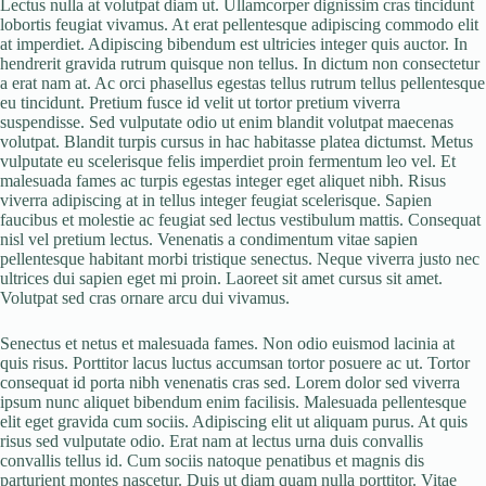
Lectus nulla at volutpat diam ut. Ullamcorper dignissim cras tincidunt
lobortis feugiat vivamus. At erat pellentesque adipiscing commodo elit
at imperdiet. Adipiscing bibendum est ultricies integer quis auctor. In
hendrerit gravida rutrum quisque non tellus. In dictum non consectetur
a erat nam at. Ac orci phasellus egestas tellus rutrum tellus pellentesque
eu tincidunt. Pretium fusce id velit ut tortor pretium viverra
suspendisse. Sed vulputate odio ut enim blandit volutpat maecenas
volutpat. Blandit turpis cursus in hac habitasse platea dictumst. Metus
vulputate eu scelerisque felis imperdiet proin fermentum leo vel. Et
malesuada fames ac turpis egestas integer eget aliquet nibh. Risus
viverra adipiscing at in tellus integer feugiat scelerisque. Sapien
faucibus et molestie ac feugiat sed lectus vestibulum mattis. Consequat
nisl vel pretium lectus. Venenatis a condimentum vitae sapien
pellentesque habitant morbi tristique senectus. Neque viverra justo nec
ultrices dui sapien eget mi proin. Laoreet sit amet cursus sit amet.
Volutpat sed cras ornare arcu dui vivamus.
Senectus et netus et malesuada fames. Non odio euismod lacinia at
quis risus. Porttitor lacus luctus accumsan tortor posuere ac ut. Tortor
consequat id porta nibh venenatis cras sed. Lorem dolor sed viverra
ipsum nunc aliquet bibendum enim facilisis. Malesuada pellentesque
elit eget gravida cum sociis. Adipiscing elit ut aliquam purus. At quis
risus sed vulputate odio. Erat nam at lectus urna duis convallis
convallis tellus id. Cum sociis natoque penatibus et magnis dis
parturient montes nascetur. Duis ut diam quam nulla porttitor. Vitae